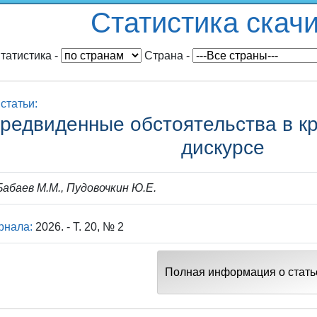
Статистика скач
татистика
-
Cтрана
-
статьи:
редвиденные обстоятельства в к
дискурсе
абаев М.М., Пудовочкин Ю.Е.
рнала:
2026. - Т. 20, № 2
Полная информация о стать