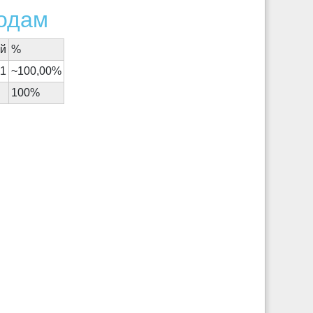
родам
ий
%
61
~100,00%
100%