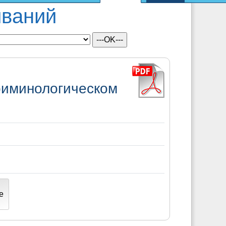
иваний
риминологическом
е