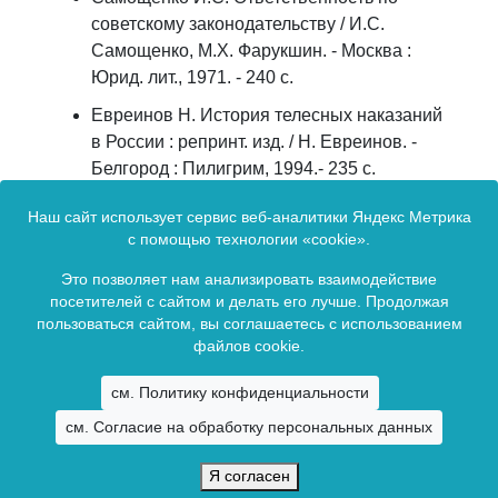
советскому законодательству / И.С.
Самощенко, М.Х. Фарукшин. - Москва :
Юрид. лит., 1971. - 240 с.
Евреинов Н. История телесных наказаний
в России : репринт. изд. / Н. Евреинов. -
Белгород : Пилигрим, 1994.- 235 с.
Maisarah F. Witness Trapping in False
Наш сайт использует сервис веб-аналитики Яндекс Метрика
Testimony Cases / F. Maisarah, La.O.B. Ali. -
с помощью технологии «cookie».
DOI 10.64317/alqadha.v1i1.5. - EDN
Это позволяет нам анализировать взаимодействие
KFFTXB // Al-Qadha: Journal Hucum Dan
посетителей с сайтом и делать его лучше. Продолжая
Syar'Ian. - 2025. - Vol. 1, no. 1. - P. 16-22.
пользоваться сайтом, вы соглашаетесь с использованием
файлов cookie.
Зарегистрирован в Федеральной службе по надзору в сфере связи,
см. Политику конфиденциальности
информационных технологий и массовых коммуникаций.
Регистрационный номер Эл № ФС77-83401 от 07 июня 2022 г.
см. Согласие на обработку персональных данных
(сетевое издание).
Я согласен
Copyright ©
2026. Все права зарезервированы.
Байкальский государственный университет