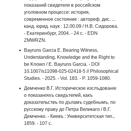
показаний свидетеля в российском
уголовном процессе: история,
современное состояние : автореф. дис. ...
канд. юрид. наук : 12.00.09 / Н.В. Сидорова.
- Екатеринбург, 2004. - 24 с. - EDN
ZMWRZN.
Bayruns Garcia E. Bearing Witness,
Understanding, Knowledge and the Right to
be Known / E. Bayruns Garcia. - DOI
10.1007/s11098-025-02418-5 // Philosophical
Studies. - 2025. - Vol. 183. - P. 1059-1080.
Демченко В.Г. Историческое изслъдованiе
о показанiяхъ свидътелей, какъ
доказательствъ по дъламъ судебнымъ, по
русскому праву до Петра Великаго / В.Г.
Демченко. - Киевъ : Университетская тип.,
1859. - 107 с.