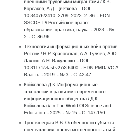
внешними трудовыми мигрантами / К.В.
Корсаков, А.Д. Цветкова. - DOI
10.34076/2410_2709_2023_2_86. - EDN
SSCDST // Российское право:
образование, практика, наука. - 2023. - №
2. - С. 86-96.
Технологии информационных войн против
России / Н.Р. Красовская, А.А. Гуляев, А.Ю.
Лахтин, А.Н. Вакуленко. - DOI
10.31171/vlast.v27i3.6400. - EDN PMDJVO //
Власть. - 2019. - № 3. - С. 42-47.
Койкелова Д.К. Информационные
технологии в развитии современного
информационного общества / Д.К.
Койкелова // In The World Of Science and
Education. - 2025. - № 15. - С. 147-150.
Тростянецкая В.В. Особенности субъекта
преступления, предусмотренного статьей