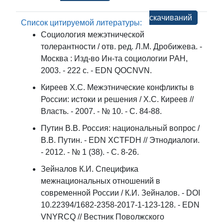
скачиваний
Список цитируемой литературы:
Социология межэтнической
толерантности / oтв. ред. Л.М. Дробижева. -
Москва : Изд-во Ин-та социологии РАН,
2003. - 222 с. - EDN QOCNVN.
Киреев Х.С. Межэтнические конфликты в
России: истоки и решения / Х.С. Киреев //
Власть. - 2007. - № 10. - С. 84-88.
Путин В.B. Россия: национальный вопрос /
В.B. Путин. - EDN XCTFDH // Этнодиалоги.
- 2012. - № 1 (38). - С. 8-26.
Зейналов К.И. Специфика
межнациональных отношений в
современной России / К.И. Зейналов. - DOI
10.22394/1682-2358-2017-1-123-128. - EDN
VNYRCQ // Вестник Поволжского