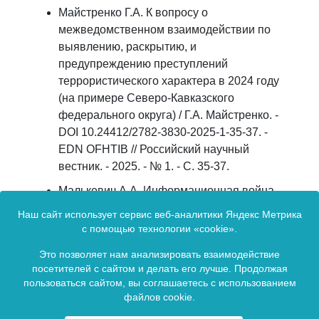
Майстренко Г.А. К вопросу о
межведомственном взаимодействии по
выявлению, раскрытию, и
предупреждению преступлений
террористического характера в 2024 году
(на примере Северо-Кавказского
федерального округа) / Г.А. Майстренко. -
DOI 10.24412/2782-3830-2025-1-35-37. -
EDN OFHTIB // Российский научный
вестник. - 2025. - № 1. - С. 35-37.
Малькевич А.А. Информационная война
XXI века: фабрики фейков, центры силы и
Наш сайт использует сервис веб-аналитики Яндекс Метрика
информационное ополчение / А.А.
с помощью технологии «cookie».
Малькевич. - EDN SENQTZ // Российская
Это позволяет нам анализировать взаимодействие
школа связей с общественностью. - 2022. -
посетителей с сайтом и делать его лучше. Продолжая
№ 25. - С. 156-171.
пользоваться сайтом, вы соглашаетесь с использованием
файлов cookie.